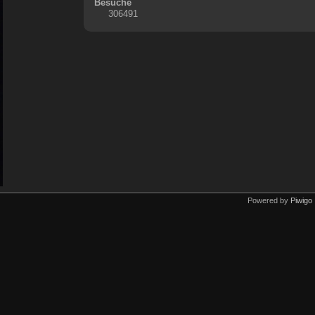
Besuche
306491
Powered by
Piwigo