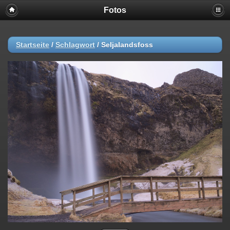
Fotos
Startseite
/
Schlagwort
/
Seljalandsfoss