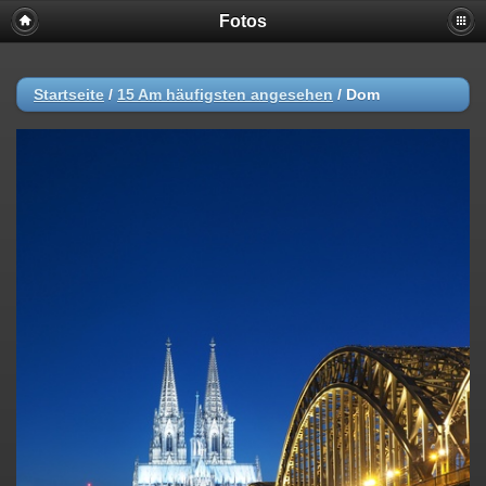
Fotos
Startseite
/
15 Am häufigsten angesehen
/
Dom