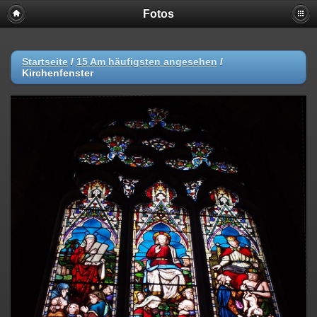
Fotos
Startseite
/
15 Am häufigsten angesehen
/
Kirchenfenster